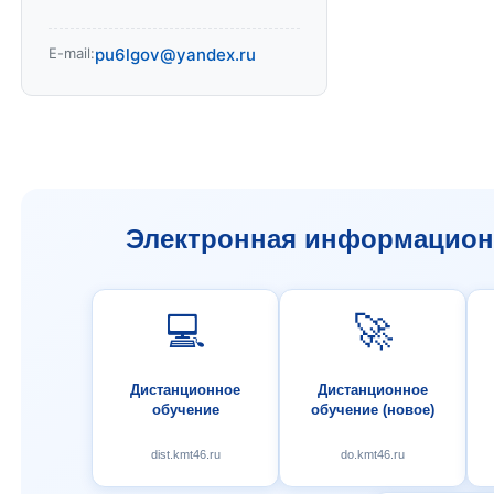
E-mail:
pu6lgov@yandex.ru
Электронная информационн
💻
🚀
Дистанционное
Дистанционное
обучение
обучение (новое)
dist.kmt46.ru
do.kmt46.ru