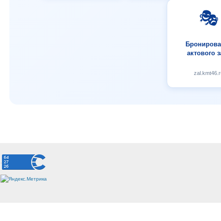
🎭
Бронирова
актового з
zal.kmt46.r
.