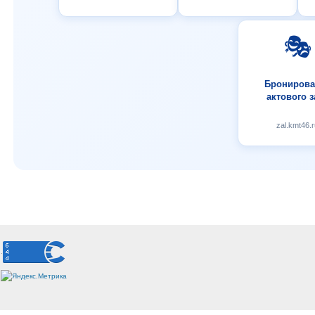
🎭
Бронирова
актового з
zal.kmt46.r
.