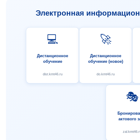
Электронная информационн
💻
🚀
Дистанционное
Дистанционное
обучение
обучение (новое)
dist.kmt46.ru
do.kmt46.ru
🎭
Бронирова
актового з
zal.kmt46.r