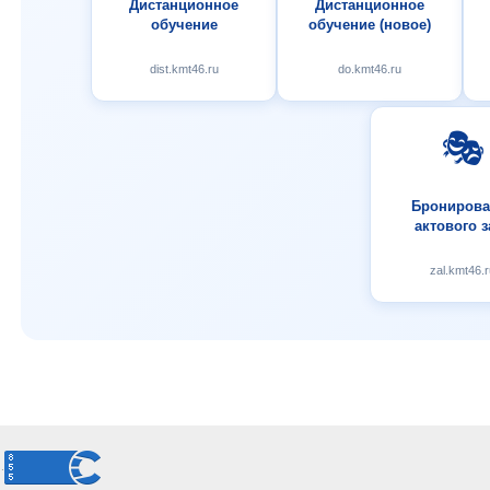
Дистанционное
Дистанционное
обучение
обучение (новое)
dist.kmt46.ru
do.kmt46.ru
🎭
Бронирова
актового з
zal.kmt46.r
.