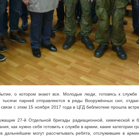
бытие, о котором знают все. Молодые люди, готовясь к службе
о тысячи парней отправляются в ряды Вооружённых сил, отдают
связи с этим 15 ноября 2017 года в ЦГД библиотеке прошла встре
ужащие 27-й Отдельной бригады радиационной, химической и б
ния, как нужно себя готовить к службе в армии, какие категории 
 в дальнейшем могут рассчитывать ребята, отслужившие в арми