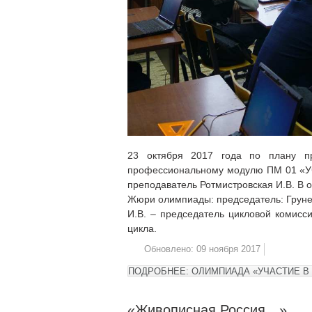
23 октября 2017 года по плану п
профессиональному модулю ПМ 01 «Уча
преподаватель Ротмистровская И.В. В о
Жюри олимпиады: председатель: Грунев
И.В. – председатель цикловой комисс
цикла.
Обновлено: 09 ноября 2017
ПОДРОБНЕЕ: ОЛИМПИАДА «УЧАСТИЕ В
«Живописная Россия…»