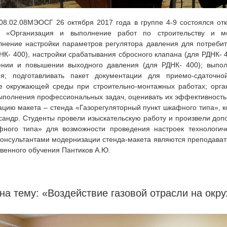
8.02.08МЭОСГ 26 октября 2017 года в группе 4-9 состоялся от
«Организация и выполнение работ по строительству и мо
лнение настройки параметров регулятора давления для потребит
НК- 400), настройки срабатывания сбросного клапана (для РДНК- 
ении и повышении выходного давления (для РДНК- 400); выпол
ия; подготавливать пакет документации для приемо-сдаточн
е окружающей среды при строительно-монтажных работах; орган
полнения профессиональных задач, оценивать их эффективность 
ацию макета – стенда «Газорегуляторный пункт шкафного типа», к
сандр. Студенты провели изыскательскую работу и произвели доп
фного типа» для возможности проведения настроек технологич
онсультантами модернизации стенда-макета являются преподавате
твенного обучения Пантиков А.Ю.
на тему: «Воздействие газовой отрасли на ок