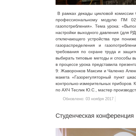
В рамках декады цикловой комиссии 0
профессиональному модулю ПМ 02 
газопотребления». Тема урока: «Выпо
настройки выходного давления (для РД
отключающего устройства при пониж
газораспределения и газопотреблен
требования по охране труда и защит
выбирать типовые методы и способы вы
в процессе урока представила презент
9: Жаворонков Максим и Чаленко Алек
макета «Газорегуляторный пункт шка
контрольно-измерительных приборов. К
по АХЧ Теслик Ю.С., мастер производс
Обновлено: 03 ноября 2017
Студенческая конференция 