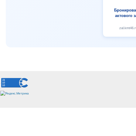
Бронирова
актового з
zal.kmt46.r
.