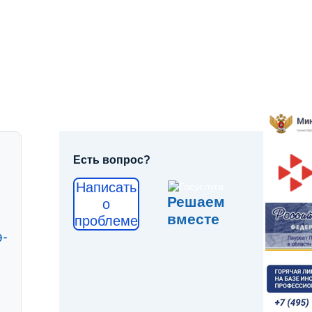
Есть вопрос?
Написать
Решаем
о
вместе
проблеме
9-