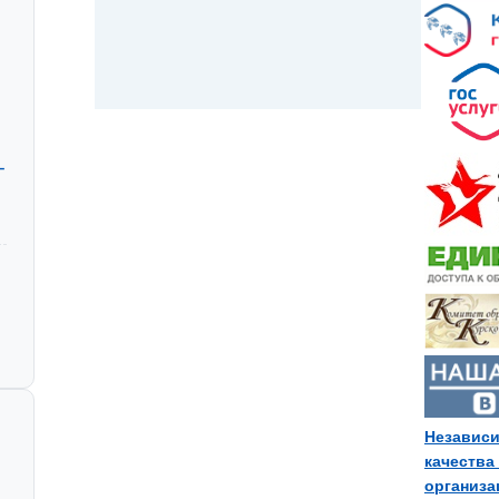
-
-
Независи
качества
организ