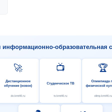
я информационно-образовательная с
🚀
📺
🏆
Дистанционное
Олимпиада 
Студенческое ТВ
обучение (новое)
физической кул
do.kmt46.ru
tv.kmt46.ru
olimp.kmt46.ru