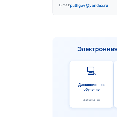
E-mail:
pu6lgov@yandex.ru
Электронна
💻
Дистанционное
обучение
dist.kmt46.ru