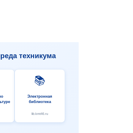
реда техникума
📚
по
Электронная
ьтуре
библиотека
lib.kmt46.ru