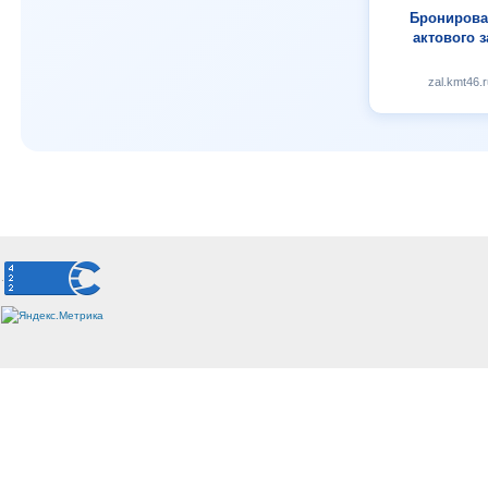
Бронирова
актового з
zal.kmt46.r
.