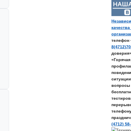
Независи
качества
организ
телефон 
8(4712)70
доверия
«Горячая
профилак
поведени
ситуации
вопросы 
бесплатн
тестирова
перерывом
телефон
празднич
(4712) 58