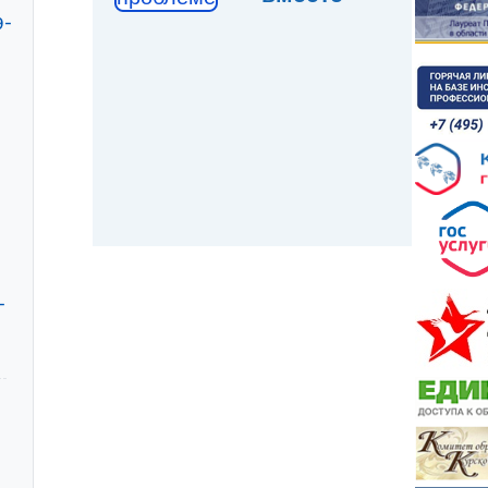
9-
-
-