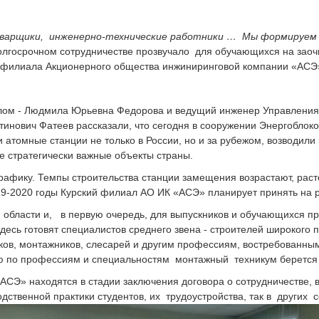
сварщики, инженерно-технические работники … Мы формируем 
олгосрочном сотрудничестве прозвучало для обучающихся на заоч
о филиала Акционерного общества инжиниринговой компании «АСЭ
алом - Людмила Юрьевна Федорова и ведущий инженер Управления
инович Фатеев рассказали, что сегодня в сооружении Энергоблоко
атомные станции не только в России, но и за рубежом, возводил
е стратегически важные объекты страны.
графику. Темпы строительства станции замещения возрастают, рас
19-2020 годы Курский филиал АО ИК «АСЭ» планирует принять на 
 области и, в первую очередь, для выпускников и обучающихся п
десь готовят специалистов среднего звена - строителей широког
в, монтажников, слесарей и другим профессиям, востребованным 
 по профессиям и специальностям монтажный техникум берется 
АСЭ» находятся в стадии заключения договора о сотрудничестве, в
дственной практики студентов, их трудоустройства, так в других 