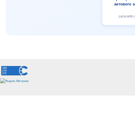
актового з
zal.kmt46.r
.