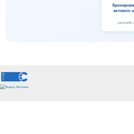
Бронирова
актового з
zal.kmt46.r
.