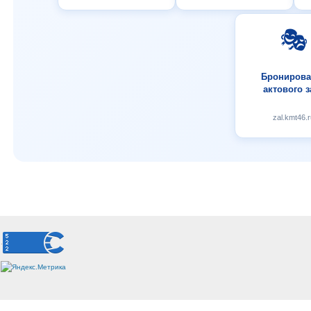
🎭
Бронирова
актового з
zal.kmt46.r
.