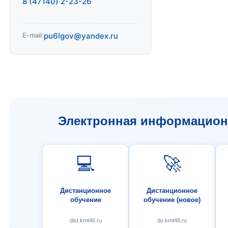
8 (47140) 2-23-26
E-mail:
pu6lgov@yandex.ru
Электронная информационн
💻
🚀
Дистанционное
Дистанционное
обучение
обучение (новое)
dist.kmt46.ru
do.kmt46.ru