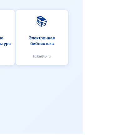
📚
по
Электронная
ьтуре
библиотека
lib.kmt46.ru