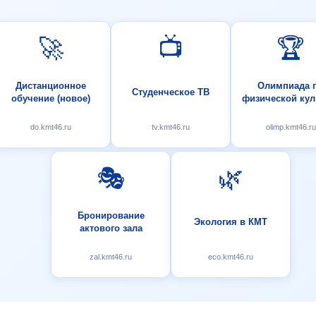
🚀
📺
🏆
Дистанционное
Олимпиада 
Студенческое ТВ
обучение (новое)
физической кул
do.kmt46.ru
tv.kmt46.ru
olimp.kmt46.ru
🎭
🌿
Бронирование
Экология в КМТ
актового зала
zal.kmt46.ru
eco.kmt46.ru