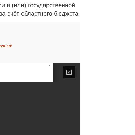
и и (или) государственной
за счёт областного бюджета
dii.pdf