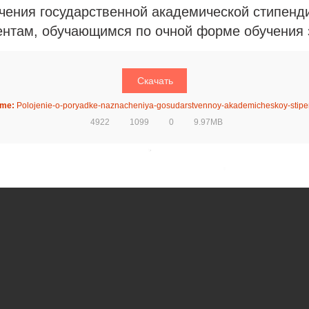
чения государственной академической стипенди
ентам, обучающимся по очной форме обучения 
Скачать
ame:
Polojenie-o-poryadke-naznacheniya-gosudarstvennoy-akademicheskoy-stipen
4922
1099
0
9.97MB