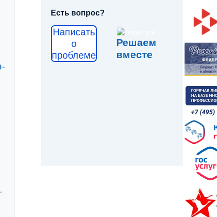
Есть вопрос?
Написать
Решаем
о
вместе
проблеме
9-
-
-