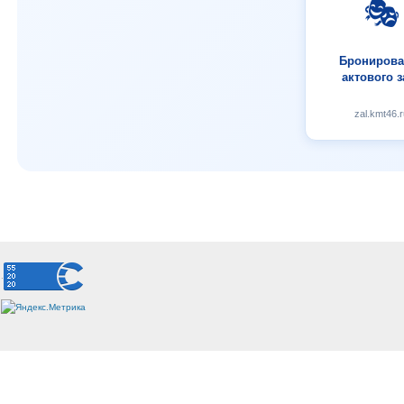
🎭
Бронирова
актового з
zal.kmt46.r
.