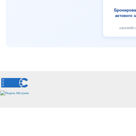
Бронирова
актового з
zal.kmt46.r
.