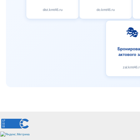
dist.kmt46.ru
do.kmt46.ru
🎭
Бронирова
актового з
zal.kmt46.r
.