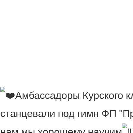
Амбассадоры Курского к
станцевали под гимн ФП "
нам мы хорошему научим