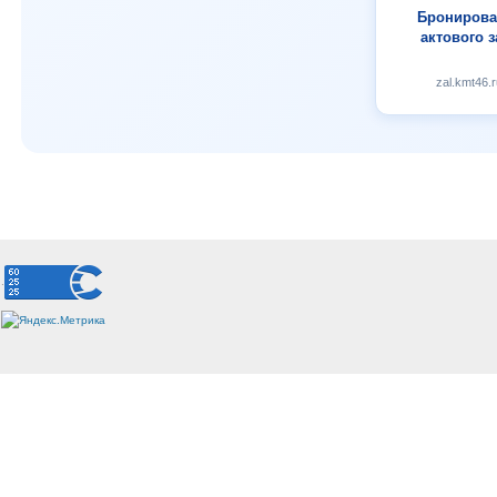
Бронирова
актового з
zal.kmt46.r
.