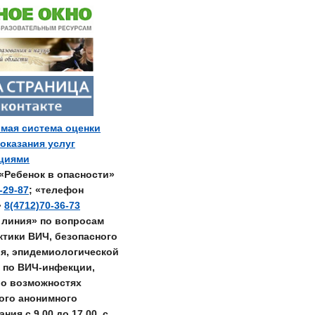
мая система оценки
 оказания услуг
ациями
«Ребенок в опасности»
-29-87
; «телефон
»
8(4712)70-36-73
 линия» по вопросам
тики ВИЧ, безопасного
я, эпидемиологической
 по ВИЧ-инфекции,
о возможностях
ого анонимного
ния с 9.00 до 17.00, с