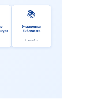
📚
по
Электронная
ьтуре
библиотека
lib.kmt46.ru