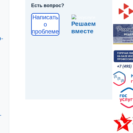
Есть вопрос?
Написать
Решаем
о
вместе
проблеме
9-
-
-