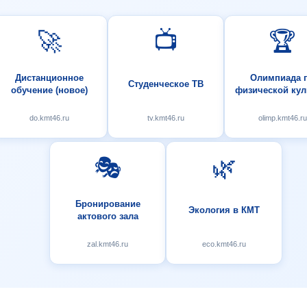
🚀
📺
🏆
Дистанционное
Олимпиада 
Студенческое ТВ
обучение (новое)
физической кул
do.kmt46.ru
tv.kmt46.ru
olimp.kmt46.ru
🎭
🌿
Бронирование
Экология в КМТ
актового зала
zal.kmt46.ru
eco.kmt46.ru