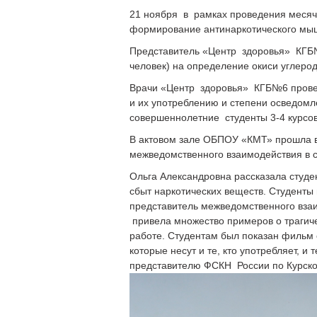
21 ноября в рамках проведения месяч
формирование антинаркотического мыш
Представитель «Центр здоровья» КГБ№
человек) на определение окиси углер
Врачи «Центр здоровья» КГБ№6 провел
и их употреблению и степени осведомл
совершеннолетние студенты 3-4 курсов
В актовом зале ОБПОУ «КМТ» прошла в
межведомственного взаимодействия в 
Ольга Александровна рассказала студе
сбыт наркотических веществ. Студенты
представитель межведомственного вза
привела множество примеров о трагиче
работе. Студентам был показан фильм 
которые несут и те, кто употребляет, 
представителю ФСКН России по Курской