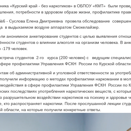
ника «Курский край - без наркотиков» в ОБПОУ «КМТ» были про
ления, потребности в здоровом образе жизни, профилактике пра
6 - Суслова Елена Дмитриевна провела обследование совершенно
ода в выдыхаемом воздухе аппаратом Смокелайзер.
и анонимное анкетирование студентов с целью выявления отноше
ённости студентов о влиянии алкоголя на организм человека. В ан
 -179 человек.
стреча студентов 2-го курса (200 человек) с ведущим специалис
сфере профилактики Управления ФСКН России по Курской области
нтам об административной и уголовной ответственности за употре
 получили информацию о методах профилактики наркомании в мол
имодействия в сфере профилактики Управления ФСКН России по 
ских последствиях употребления наркотических веществ, с которы
о разрушительном воздействии наркотиков на психику и здоровье ч
и те, кто распространяет наркотики. После прослушанной лекции ст
 области, на которые получили конкретные ответы.