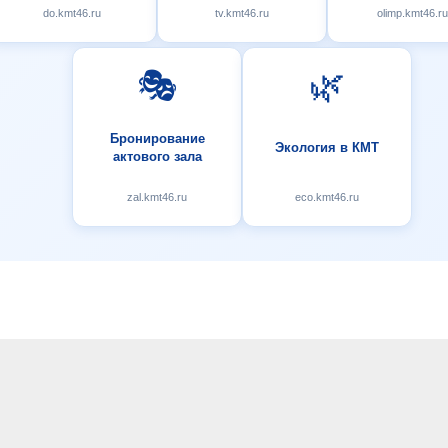
do.kmt46.ru
tv.kmt46.ru
olimp.kmt46.ru
🎭
🌿
Бронирование
Экология в КМТ
актового зала
zal.kmt46.ru
eco.kmt46.ru