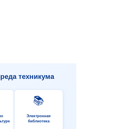
реда техникума
📚
по
Электронная
ьтуре
библиотека