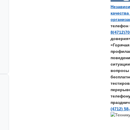
Независи
качества
организ
телефон 
8(4712)70
доверия
«Горячая
профилак
поведени
ситуации
вопросы 
бесплатн
тестирова
перерывом
телефон
празднич
(4712) 58