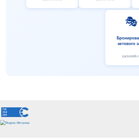
🎭
Бронирова
актового з
zal.kmt46.r
.