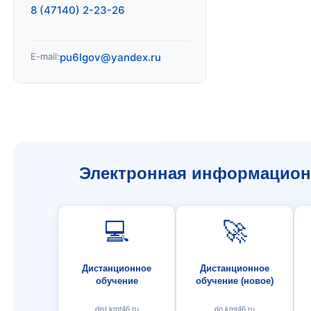
8 (47140) 2-23-26
E-mail:
pu6lgov@yandex.ru
Электронная информационн
💻
🚀
Дистанционное
Дистанционное
обучение
обучение (новое)
dist.kmt46.ru
do.kmt46.ru