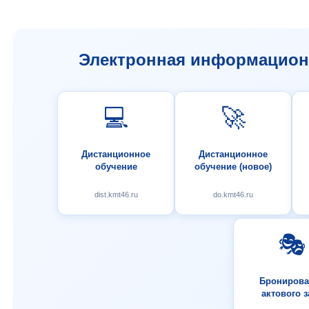
Электронная информационн
💻
🚀
Дистанционное
Дистанционное
обучение
обучение (новое)
dist.kmt46.ru
do.kmt46.ru
🎭
Бронирова
актового з