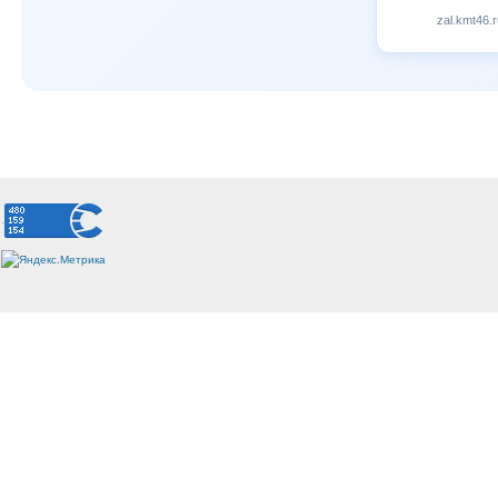
zal.kmt46.r
.