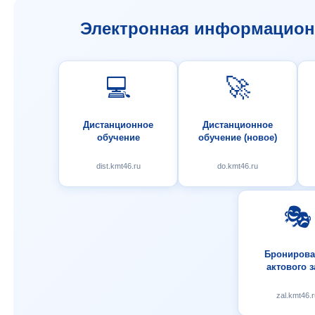
Электронная информационн
💻
🚀
Дистанционное
Дистанционное
обучение
обучение (новое)
dist.kmt46.ru
do.kmt46.ru
🎭
Бронирова
актового з
zal.kmt46.r