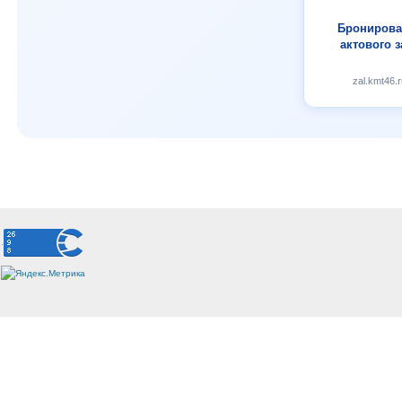
Бронирова
актового з
zal.kmt46.r
.