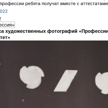
 профессии ребята получат вместе с аттестатами
2022
2
ессия»
са художественных фотографий «Професси
тет»