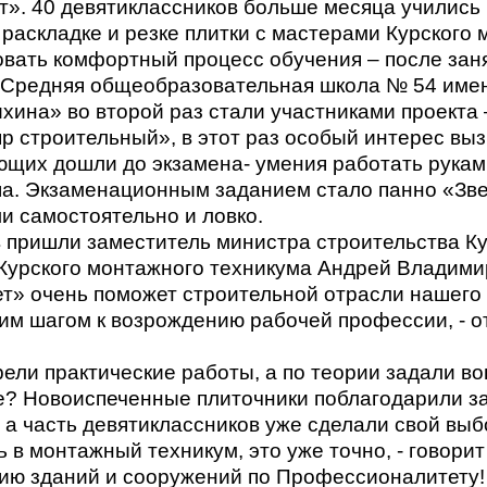
». 40 девятиклассников больше месяца учились
раскладке и резке плитки с мастерами Курского 
овать комфортный процесс обучения – после заня
Средняя общеобразовательная школа № 54 имени
ина» во второй раз стали участниками проекта 
 строительный», в этот раз особый интерес вы
ающих дошли до экзамена- умения работать рукам
а. Экзаменационным заданием стало панно «Зве
и самостоятельно и ловко.
 пришли заместитель министра строительства К
 Курского монтажного техникума Андрей Владим
т» очень поможет строительной отрасли нашего 
им шагом к возрождению рабочей профессии, - 
ли практические работы, а по теории задали воп
? Новоиспеченные плиточники поблагодарили за
а часть девятиклассников уже сделали свой выб
 в монтажный техникум, это уже точно, - говорит
цию зданий и сооружений по Профессионалитету!