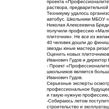
проекта «Профессионалитет
раствора, предварительной 
Техникуму удалось организ
автобус. Школьники МБОУ «
Николая Алексеевича Бредих
получили профессию «Маляр
плиточник». Не все из жел
40 человек дошли до финиш
звезды юные мастера резал
Оценить новых плиточников
Иванович Гудов и директор
- Проект «Профессионалите
школьников является больш
Иванович Гудов.
Серьезные эксперты осмотре
профессиональное будущее
и такую нужную профессию, 
-Собираюсь летом поступить
строительство и эксплуата