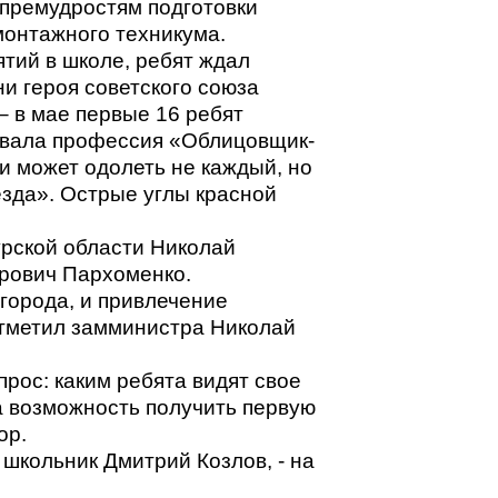
 премудростям подготовки
монтажного техникума.
тий в школе, ребят ждал
 героя советского союза
– в мае первые 16 ребят
звала профессия «Облицовщик-
и может одолеть не каждый, но
зда». Острые углы красной
урской области Николай
ирович Пархоменко.
города, и привлечение
отметил замминистра Николай
рос: каким ребята видят свое
 возможность получить первую
ор.
 школьник Дмитрий Козлов, - на