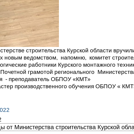
истерстве строительства Курской области вручил
 новым ведомством, напомню, комитет строите
огические работники Курского монтажного техник
Почетной грамотой регионального Министерств
ая - преподаватель ОБПОУ «КМТ»
астер производственного обучения ОБПОУ « КМТ
2022
2
ы от Министерства строительства Курской обл