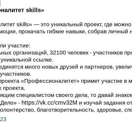
налитет skills»
итет skills» — это уникальный проект, где можн
оции, прокачать гибкие навыки, собрав личный н
ли участие:
ьных организаций, 32100 человек - участников пр
уникальной ссылке.
оединятся много новых друзей и партнеров, увел
участников.
проекта «Профессионалитет» примет участие в
 проекта.
ящим специалистом своего дела, то давай знако
https://vk.cc/cmv32M
 Дело» -
и изучай задания о
волонтерство, благотворительность, здоровье, спо
023