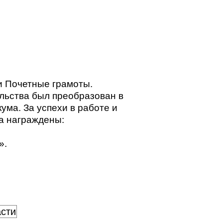
и Почетные грамоты.
льства был преобразован в
ума. За успехи в работе и
а награждены:
».
асти