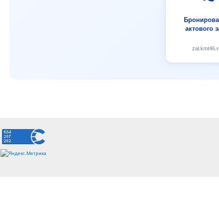
Бронирова
актового з
zal.kmt46.r
.