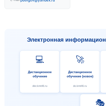
pu6lgov@yandex.ru
Электронная информационн
💻
🚀
Дистанционное
Дистанционное
обучение
обучение (новое)
dist.kmt46.ru
do.kmt46.ru
🎭