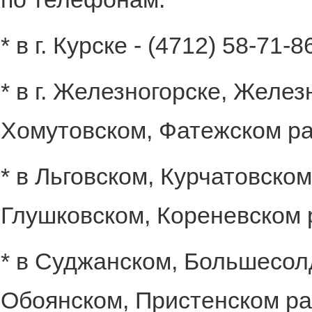
* в г. Курске - (4712) 58-71-8
* в г. Железногорске, Желе
Хомутовском, Фатежском рай
* в Льговском, Курчатовско
Глушковском, Кореневском р
* в Суджанском, Большесол
Обоянском, Пристенском рай