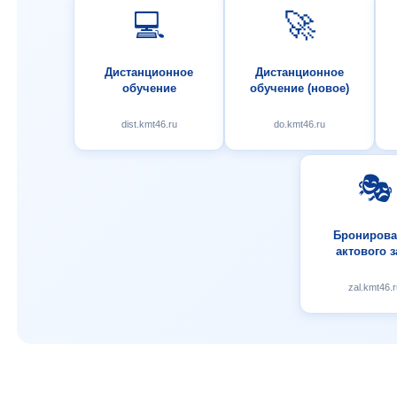
💻
🚀
Дистанционное
Дистанционное
обучение
обучение (новое)
dist.kmt46.ru
do.kmt46.ru
🎭
Бронирова
актового з
zal.kmt46.r