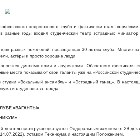
профсоюзного подросткового клуба и фактически стал творчески
у в разные годы входил студенческий театр эстрадных миниатюр
нтов» разных поколений, посвященная 30-летию клуба. Многие из 
ели, актёры и просто хорошие люди.
тановятся дипломантами и лауреатами Областного фестиваля ст
рвые места показывают свои таланты уже на «Российской студенчес
в студии «Вокальный ансамбль» и «Эстрадный танец». В настоящ
икума и студенчества города.
КЛУБЕ «ВАГАНТЫ»
НИКУМ»
ей деятельности руководствуется Федеральным законом от 29 дек
т 14.07.2022), Уставом Техникума и настоящим Положением.