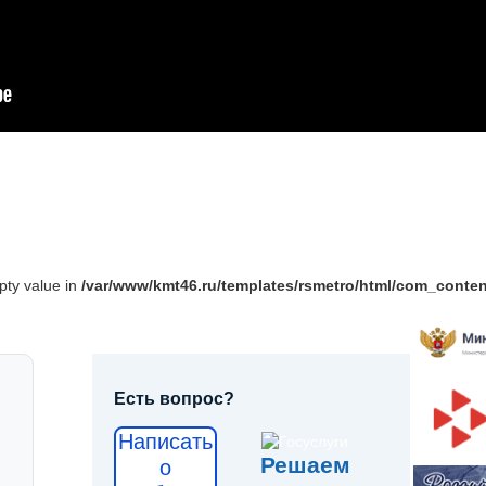
pty value in
/var/www/kmt46.ru/templates/rsmetro/html/com_content
Есть вопрос?
Написать
Решаем
о