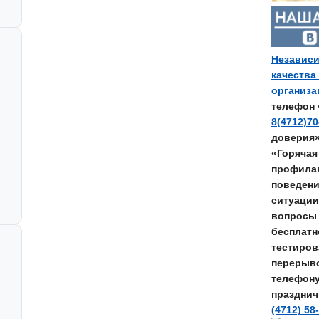
Независи
качества
организ
телефон 
8(4712)70
доверия
«Горячая
профилак
поведени
ситуации
вопросы 
бесплатн
тестирова
перерывом
телефон
празднич
(4712) 58