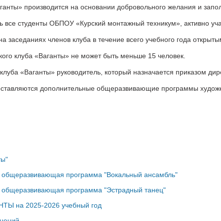
аганты» производится на основании добровольного желания и запо
ь все студенты ОБПОУ «Курский монтажный техникум», активно уча
а заседаниях членов клуба в течение всего учебного года открыт
кого клуба «Ваганты» не может быть меньше 15 человек.
 клуба «Ваганты» руководитель, который назначается приказом дир
оставляются дополнительные общеразвивающие программы художе
ты"
 общеразвивающая программа "Вокальный ансамбль"
 общеразвивающая программа "Эстрадный танец"
НТЫ на 2025-2026 учебный год
инений