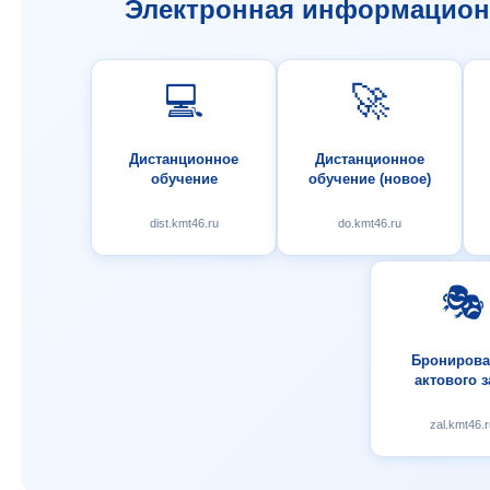
Электронная информационн
💻
🚀
Дистанционное
Дистанционное
обучение
обучение (новое)
dist.kmt46.ru
do.kmt46.ru
🎭
Бронирова
актового з
zal.kmt46.r