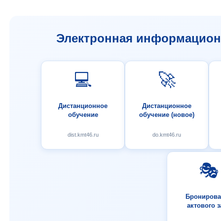
Электронная информационн
💻
🚀
Дистанционное
Дистанционное
обучение
обучение (новое)
dist.kmt46.ru
do.kmt46.ru
🎭
Бронирова
актового з