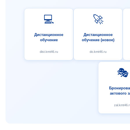
💻
🚀
Дистанционное
Дистанционное
обучение
обучение (новое)
dist.kmt46.ru
do.kmt46.ru
🎭
Бронирова
актового з
zal.kmt46.r