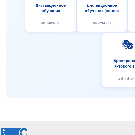
Дистанционное
Дистанционное
обучение
обучение (новое)
dist.kmt46.ru
do.kmt46.ru
🎭
Бронирова
актового з
zal.kmt46.r
.