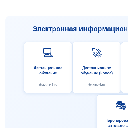
Электронная информационн
💻
🚀
Дистанционное
Дистанционное
обучение
обучение (новое)
dist.kmt46.ru
do.kmt46.ru
🎭
Бронирова
актового з