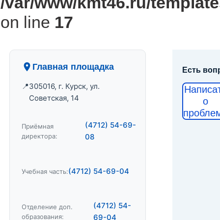
/var/www/kmt46.ru/template
on line
17
Главная площадка
Есть воп
305016, г. Курск, ул.
Написа
Советская, 14
о
пробле
(4712) 54-69-
Приёмная
директора:
08
(4712) 54-69-04
Учебная часть:
(4712) 54-
Отделение доп.
образования:
69-04