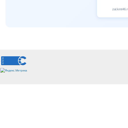
zal.kmt46.r
.