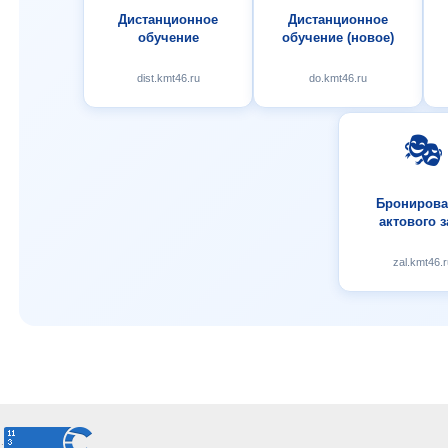
Дистанционное
Дистанционное
обучение
обучение (новое)
dist.kmt46.ru
do.kmt46.ru
🎭
Бронирова
актового з
zal.kmt46.r
.