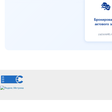
🎭
Бронирова
актового з
zal.kmt46.r
.